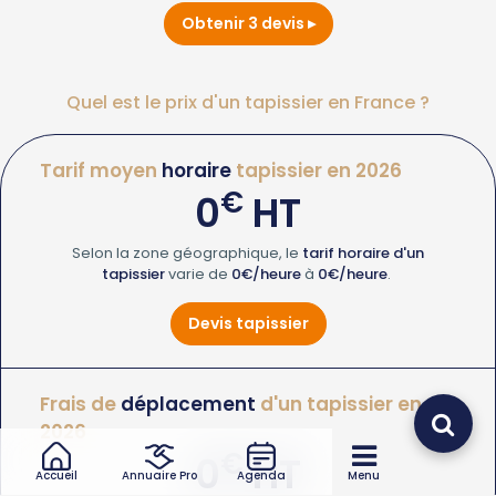
Obtenir 3 devis
Quel est le prix d'un tapissier en France ?
Tarif moyen
horaire
tapissier en 2026
€
0
HT
Selon la zone géographique, le
tarif horaire d'un
tapissier
varie de
0€/heure
à
0€/heure
.
Devis tapissier
Frais de
déplacement
d'un tapissier en
2026
€
0
HT
Accueil
Annuaire Pro
Agenda
Menu