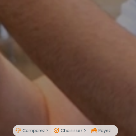
Comparez >
Choisissez >
Payez