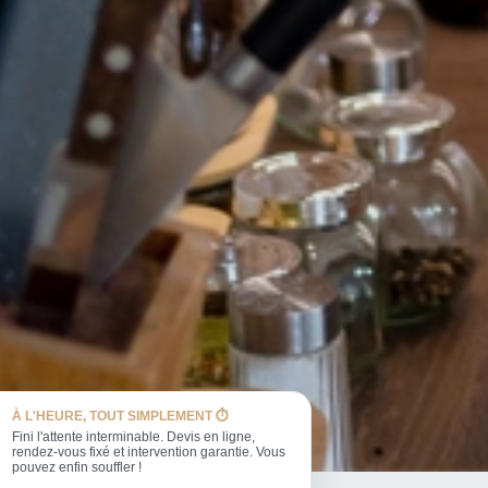
À L'HEURE, TOUT SIMPLEMENT ⏱️
Fini l'attente interminable. Devis en ligne,
rendez-vous fixé et intervention garantie. Vous
pouvez enfin souffler !