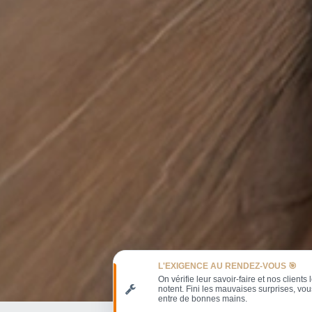
L'EXIGENCE AU RENDEZ-VOUS 🎯
On vérifie leur savoir-faire et nos clients 
notent. Fini les mauvaises surprises, vou
entre de bonnes mains.