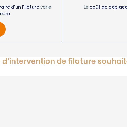
raire d'un Filature
varie
Le
coût de déplace
eure
.
 d’intervention de filature souhai
Filature
Filature autre