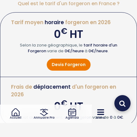
Quel est le tarif d'un forgeron en France ?
Tarif moyen
horaire
forgeron en 2026
€
0
HT
Selon la zone géographique, le
tarif horaire d'un
Forgeron
varie de
0€/heure
à
0€/heure
.
Devis Forgeron
Frais de
déplacement
d'un forgeron en
2026
€
0
HT
Le
coût de déplacement d'un Forgeron
varie de
0
à
0€
.
Accueil
Annuaire Pro
Agenda
Menu