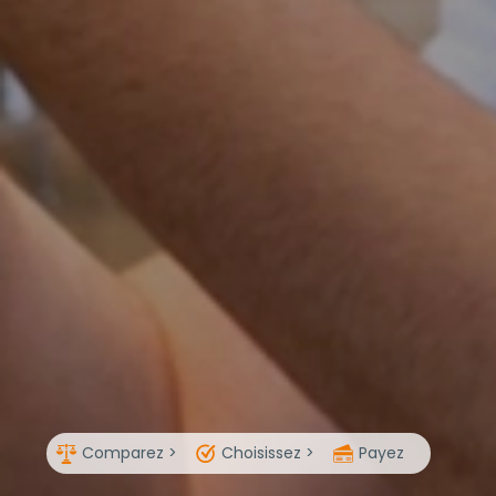
Comparez >
Choisissez >
Payez