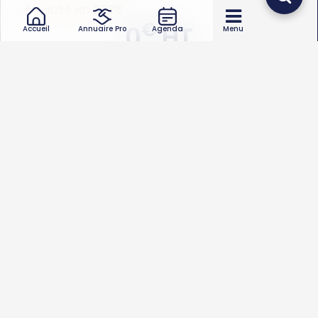
beauté en 2026
€
0
HT
Accueil
Annuaire Pro
Agenda
Menu
Le
coût de déplacement d'un Institut de beauté
varie de
0
à
0€
.
Quel type d’intervention de institut de beauté
souhaitez-vous ?
Cosmétiques bio et
Epilation au laser
écoproduits