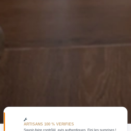
ARTISANS 100 % VERIFIES
Savoir-faire contrôlé, avis authentiques. Fini les surprises !