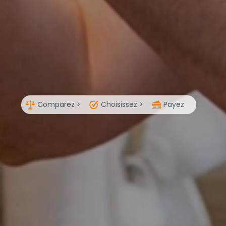
Comparez >
Choisissez >
Payez