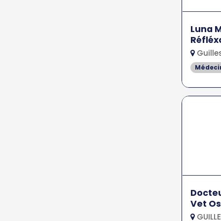
Luna 
Réfléx
Guille
Médeci
Docte
Vet O
GUILLE