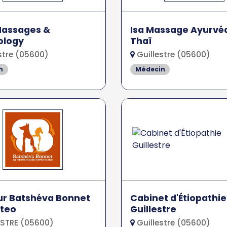
Massages &
Isa Massage Ayurvé
ology
Thaï
stre (05600)
Guillestre (05600)
n
Médecin
ur Batshéva Bonnet
Cabinet d'Étiopathie
steo
Guillestre
STRE (05600)
Guillestre (05600)