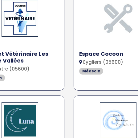
t Vétérinaire Les
Espace Cocoon
 Vallées
Eygliers (05600)
stre (05600)
Médecin
n