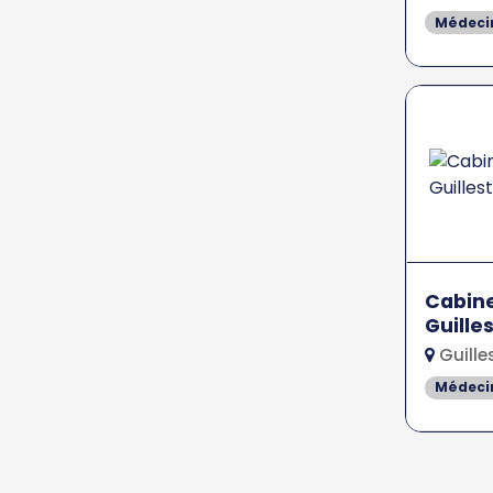
Médeci
Cabine
Guille
Guille
Médeci