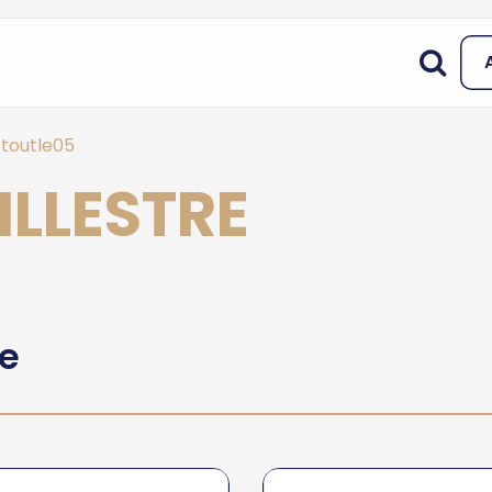
toutle05
ILLESTRE
he