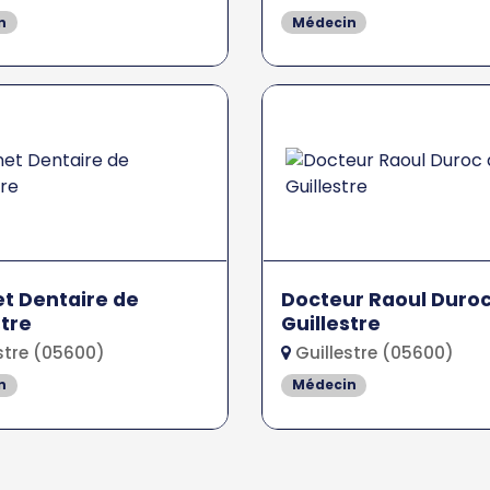
n
Médecin
t Dentaire de
Docteur Raoul Duroc
stre
Guillestre
stre (05600)
Guillestre (05600)
n
Médecin