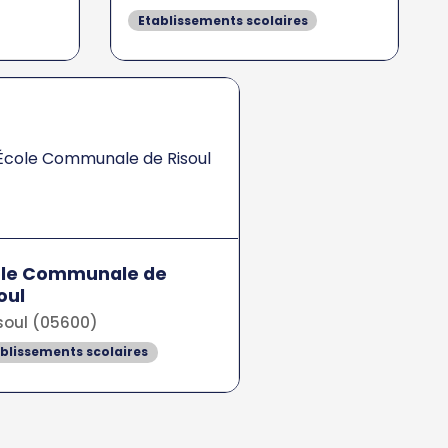
Etablissements scolaires
ole Communale de
oul
soul (05600)
blissements scolaires