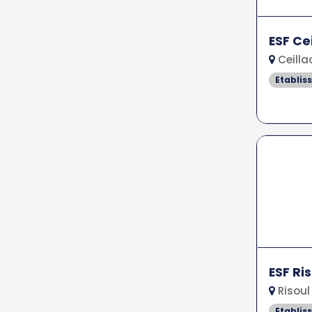
ESF Ce
Ceilla
Etablis
ESF Ri
Risoul
Etablis