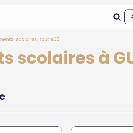
ments-scolaires-toutle05
s scolaires à G
he