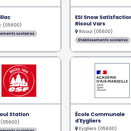
illac
ESI Snow Satisfactio
Risoul Vars
c (05600)
Risoul (05600)
sements scolaires
Etablissements scolaires
soul Station
École Communale
d'Eygliers
 (05600)
Eygliers (05600)
sements scolaires