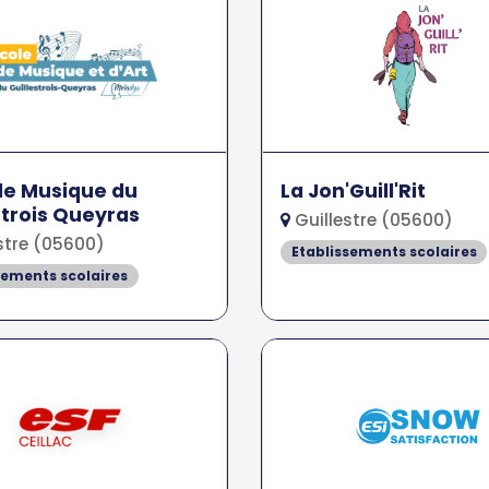
de Musique du
La Jon'Guill'Rit
strois Queyras
Guillestre (05600)
stre (05600)
Etablissements scolaires
sements scolaires