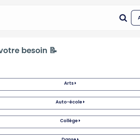
votre besoin 📝
Arts
Auto-école
Collège
Danse