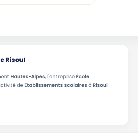
e Risoul
ment
Hautes-Alpes
, l'entreprise
École
activité de
Etablissements scolaires
à
Risoul