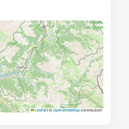
Leaflet
|
©
OpenStreetMap
contributors