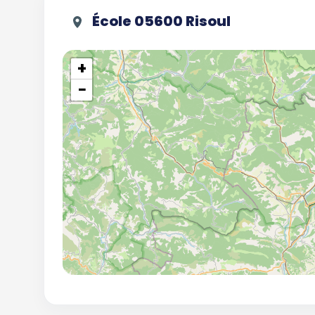
École 05600 Risoul
+
−