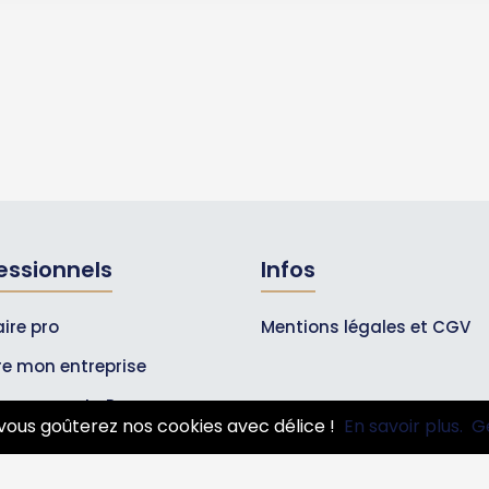
essionnels
Infos
ire pro
Mentions légales et CGV
ire mon entreprise
bonnements Pros
vous goûterez nos cookies avec délice !
En savoir plus.
G