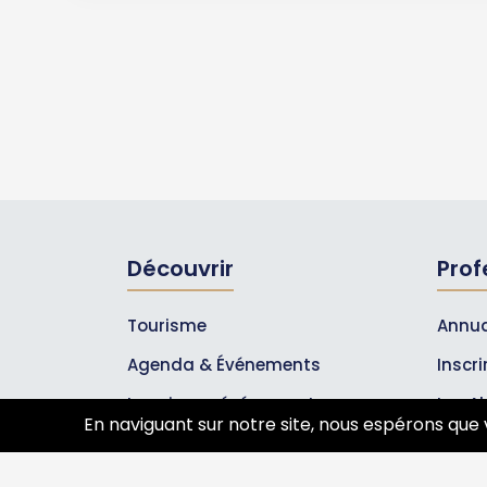
Découvrir
Prof
Tourisme
Annua
Agenda & Événements
Inscr
Inscrire un événement
Les A
En naviguant sur notre site, nous espérons que 
Qui sommes-nous ?
Rejoignez-nous !