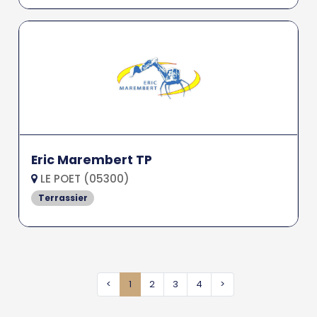
Eric Marembert TP
LE POET (05300)
Terrassier
<
1
2
3
4
>