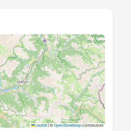
Leaflet
|
©
OpenStreetMap
contributors