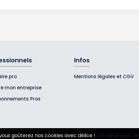
essionnels
Infos
ire pro
Mentions légales et CGV
ire mon entreprise
bonnements Pros
vous goûterez nos cookies avec délice !
En savoir plus.
G