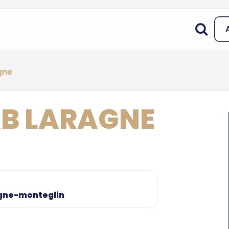
gne
B LARAGNE
agne-monteglin