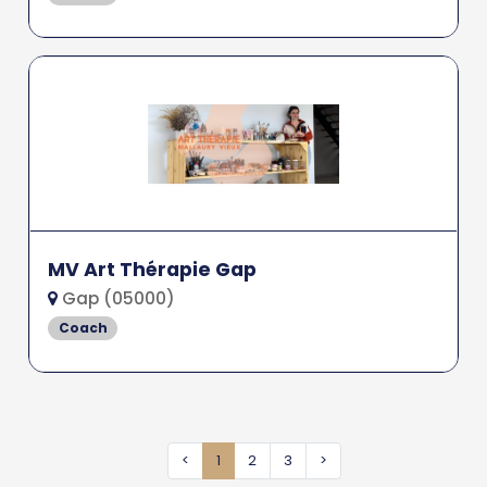
MV Art Thérapie Gap
Gap (05000)
Coach
<
1
2
3
>