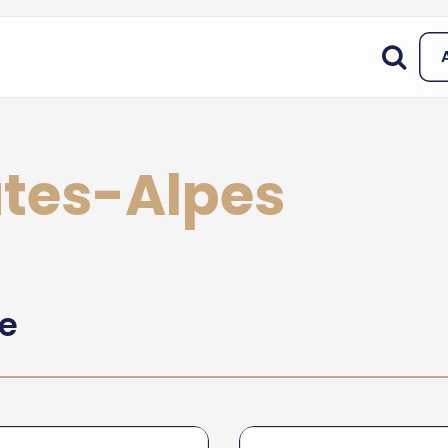
utes-Alpes
he