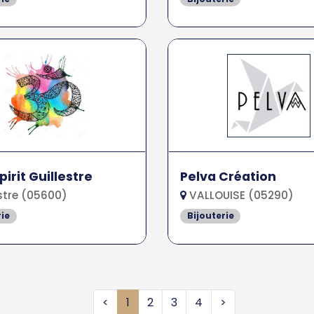
irit Guillestre
Pelva Création
stre (05600)
VALLOUISE (05290)
rie
Bijouterie
<
1
2
3
4
>