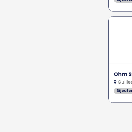
Ohm Sp
Guille
Bijoute