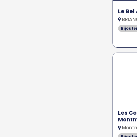
Le Bel 
BRIAN
Bijoute
Les Co
Montm
Montm
Bijoute