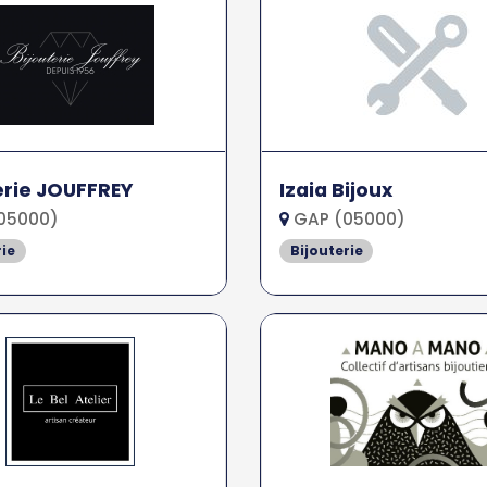
erie JOUFFREY
Izaia Bijoux
05000)
GAP (05000)
rie
Bijouterie