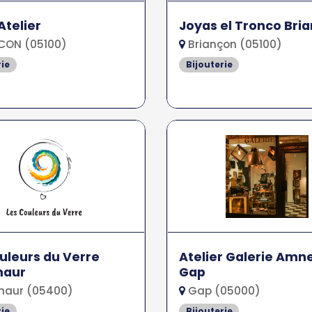
Atelier
Joyas el Tronco Bri
CON (05100)
Briançon (05100)
rie
Bijouterie
uleurs du Verre
Atelier Galerie Amne
aur
Gap
aur (05400)
Gap (05000)
rie
Bijouterie