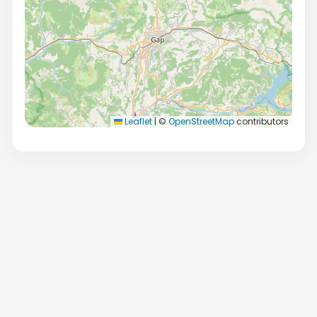
Leaflet
|
©
OpenStreetMap
contributors