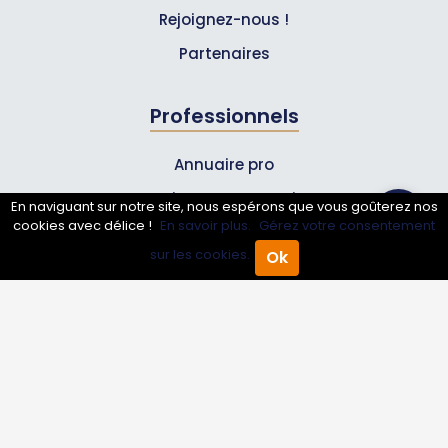
Rejoignez-nous !
Partenaires
Professionnels
Annuaire pro
Inscrire mon entreprise
En naviguant sur notre site, nous espérons que vous goûterez nos
cookies avec délice !
En savoir plus.
Gérez votre consentement
Les Abonnements Pros
sur les cookies.
Ok
Accueil
Annuaire Pro
Agenda
Menu
Infos
Mentions légales et CGV
Suivez-nous