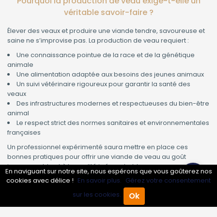
Pourquoi la production de veau exige-t-elle un
véritable savoir-faire ?
Élever des veaux et produire une viande tendre, savoureuse et
saine ne s’improvise pas. La production de veau requiert :
Une connaissance pointue de la race et de la génétique
animale
Une alimentation adaptée aux besoins des jeunes animaux
Un suivi vétérinaire rigoureux pour garantir la santé des
veaux
Des infrastructures modernes et respectueuses du bien-être
animal
Le respect strict des normes sanitaires et environnementales
françaises
Un professionnel expérimenté saura mettre en place ces
bonnes pratiques pour offrir une viande de veau au goût
incomparable et à la qualité irréprochable.
En naviguant sur notre site, nous espérons que vous goûterez nos
cookies avec délice !
En savoir plus.
Gérez votre consentement
Les avantages d’un professionnel de la production
sur les cookies.
Ok
de veau
Accueil
Annuaire Pro
Agenda
Menu
Traçabilité et sécurité alimentaire :
Suivi complet de