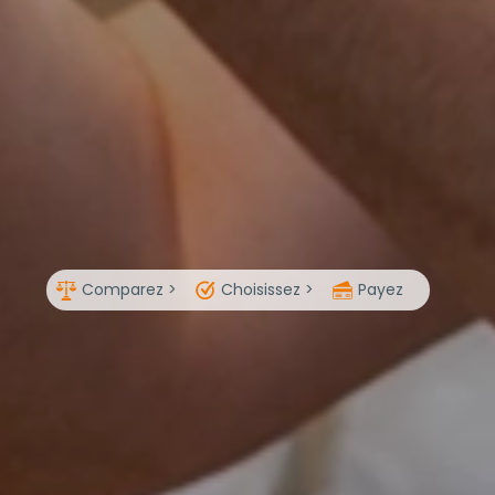
Comparez >
Choisissez >
Payez