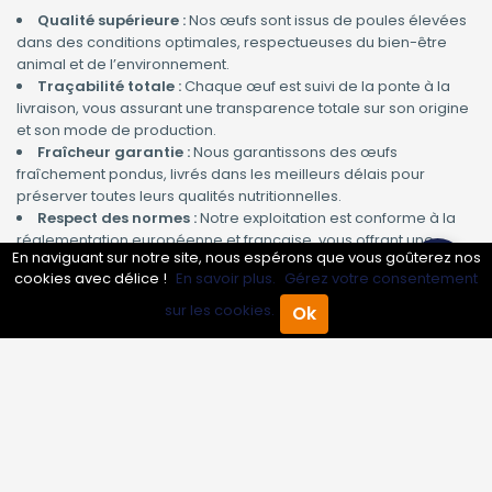
Qualité supérieure :
Nos œufs sont issus de poules élevées
dans des conditions optimales, respectueuses du bien-être
animal et de l’environnement.
Traçabilité totale :
Chaque œuf est suivi de la ponte à la
livraison, vous assurant une transparence totale sur son origine
et son mode de production.
Fraîcheur garantie :
Nous garantissons des œufs
fraîchement pondus, livrés dans les meilleurs délais pour
préserver toutes leurs qualités nutritionnelles.
Respect des normes :
Notre exploitation est conforme à la
réglementation européenne et française, vous offrant une
En naviguant sur notre site, nous espérons que vous goûterez nos
sécurité alimentaire sans compromis.
cookies avec délice !
En savoir plus.
Gérez votre consentement
Les avantages de collaborer avec un producteur
sur les cookies.
Ok
Accueil
Annuaire Pro
Agenda
Menu
d’œufs expérimenté
En choisissant notre service de production d’œufs de poule,
vous bénéficiez de :
Une adaptation à vos besoins :
Livraisons régulières,
quantités personnalisées, œufs calibrés selon vos exigences.
Un interlocuteur dédié :
Un contact unique pour faciliter la