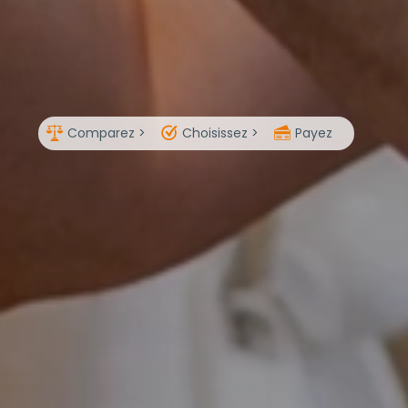
Comparez >
Choisissez >
Payez