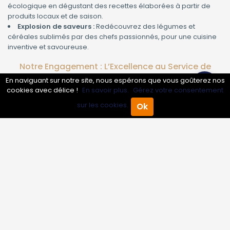
écologique en dégustant des recettes élaborées à partir de
produits locaux et de saison.
Explosion de saveurs :
Redécouvrez des légumes et
céréales sublimés par des chefs passionnés, pour une cuisine
inventive et savoureuse.
Notre Engagement : L’Excellence au Service de
Votre Satisfaction
En naviguant sur notre site, nous espérons que vous goûterez nos
cookies avec délice !
En savoir plus.
Gérez votre consentement
Chez nous, chaque détail compte. Notre équipe de
sur les cookies.
Ok
professionnels s’engage à vous offrir :
Accueil
Annuaire Pro
Agenda
Menu
Un accueil chaleureux et personnalisé pour vous faire sentir
comme chez vous.
Des menus variés, adaptés à vos envies et à vos besoins
spécifiques (végétalien, sans gluten, etc.).
Une sélection de produits frais, bio et issus de circuits courts
pour garantir qualité et saveur.
Un cadre convivial, idéal pour vos repas en famille, entre
amis ou événements professionnels.
Des Prestation Sur-Mesure pour Tous Vos
Événements