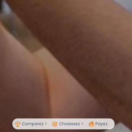
Comparez >
Choisissez >
Payez