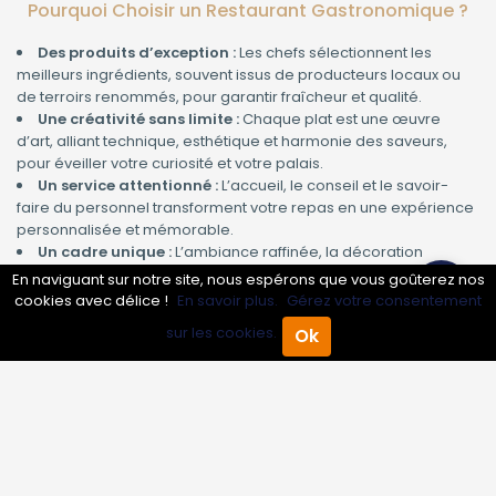
Pourquoi Choisir un Restaurant Gastronomique ?
Des produits d’exception :
Les chefs sélectionnent les
meilleurs ingrédients, souvent issus de producteurs locaux ou
de terroirs renommés, pour garantir fraîcheur et qualité.
Une créativité sans limite :
Chaque plat est une œuvre
d’art, alliant technique, esthétique et harmonie des saveurs,
pour éveiller votre curiosité et votre palais.
Un service attentionné :
L’accueil, le conseil et le savoir-
faire du personnel transforment votre repas en une expérience
personnalisée et mémorable.
Un cadre unique :
L’ambiance raffinée, la décoration
élégante et la sélection musicale sont pensés pour sublimer
En naviguant sur notre site, nous espérons que vous goûterez nos
chaque instant passé à table.
cookies avec délice !
En savoir plus.
Gérez votre consentement
sur les cookies.
Ok
Restaurant Gastronomique : Pour Quelles
Accueil
Annuaire Pro
Agenda
Menu
Occasions ?
Qu’il s’agisse d’un dîner en amoureux, d’un repas d’affaires,
d’une célébration familiale ou simplement d’une envie de vous
offrir un moment d’exception, un restaurant gastronomique
saura s’adapter à toutes vos envies :