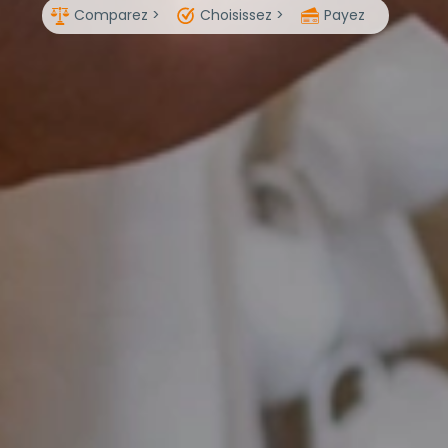
Comparez >
Choisissez >
Payez