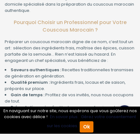
domicile spécialisé dans la préparation du couscous marocain
authentique.
Pourquoi Choisir un Professionnel pour Votre
Couscous Marocain ?
Préparer un couscous marocain digne de ce nom, c’est tout un
art : sélection des ingrédients frais, maîtrise des épices, cuisson
parfaite de la semoule… Rien n’est laissé au hasard. En
engageant un chef spécialisé, vous bénéficiez de :
Saveurs authentiques :
Recettes traditionnelles transmises
de génération en génération.
Qualité premium :
Ingrédients frais, locaux et de saison,
préparés sur place.
Gain de temps :
Profitez de vos invités, nous nous occupons
de tout.
Présentation soignée :
Un dressage professionnel pour
En naviguant sur notre site, nous espérons que vous goûterez nos
émerveiller vos convives.
cookies avec délice !
En savoir plus.
Gérez votre consentement
Couscous Marocain : Un Plat Convivial et
sur les cookies.
Ok
Accueil
Annuaire Pro
Agenda
Menu
Inoubliable