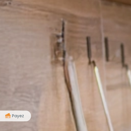
>
Payez