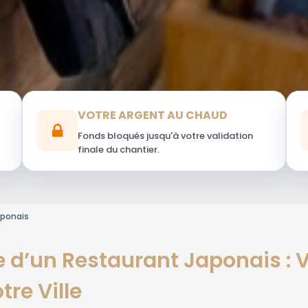
VOTRE ARGENT AU CHAUD
Fonds bloqués jusqu'à votre validation
finale du chantier.
aponais
ce d’un Restaurant Japonais :
re Ville