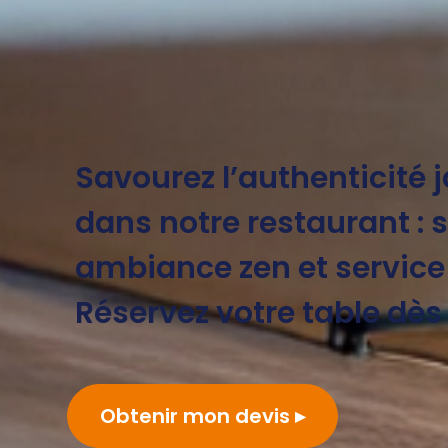
Savourez l’authenticité 
dans notre restaurant : s
ambiance zen et service
Réservez votre table dè
Obtenir mon devis