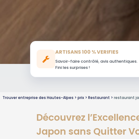
ARTISANS 100 % VERIFIES
Savoir-faire contrôlé, avis authentiques.
Fini les surprises !
Trouver entreprise des Hautes-Alpes
prix
Restaurant
restaurant j
Découvrez l’Excellen
Japon sans Quitter Vot