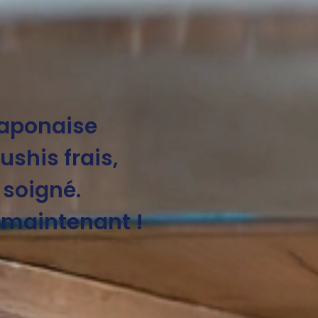
japonaise
ushis frais,
 soigné.
s maintenant !