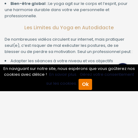
Bien-être global :
Le yoga agit sur le corps et l’esprit, pour
une harmonie durable dans votre vie personnelle et
professionnelle.
Les Limites du Yoga en Autodidacte
De nombreuses vidéos circulent sur internet, mais pratiquer
seul(e), c’est risquer de mal exécuter les postures, de se
blesser ou de perdre sa motivation. Seul un professionnel peut :
Adapter les séances à votre niveau et vos objectifs
Corriger vos postures en temps réel
En naviguant sur notre site, nous espérons que vous goûterez nos
Vous proposer un suivi personnalisé et progressif
cookies avec délice !
En savoir plus.
Gérez votre consentement
Créer un cadre rassurant et motivant pour progresser en
sur les cookies.
Ok
toute sécurité
Accueil
Annuaire Pro
Agenda
Menu
Ce que Peut Vous Apporter un Professeur de Yoga
Certifié
Imaginez-vous après quelques semaines de pratique,
ressentant déjà plus de souplesse, moins de tensions, un
mental apaisé et une meilleure gestion du stress. C’est possible
grâce à l’accompagnement sur-mesure d’un professeur