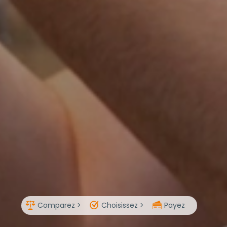
Comparez >
Choisissez >
Payez