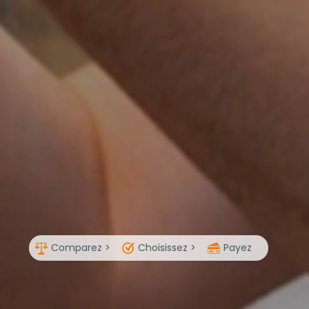
Comparez >
Choisissez >
Payez