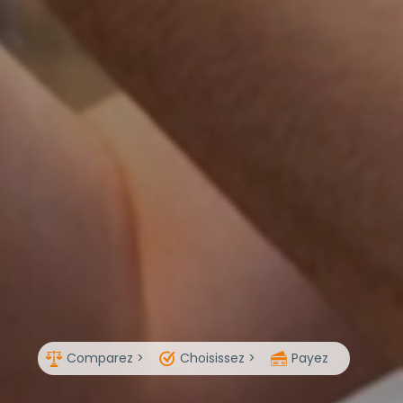
Comparez >
Choisissez >
Payez