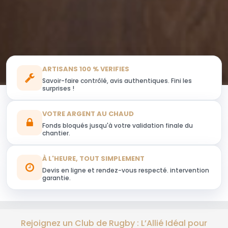
ARTISANS 100 % VERIFIES
Savoir-faire contrôlé, avis authentiques. Fini les
surprises !
VOTRE ARGENT AU CHAUD
Fonds bloqués jusqu'à votre validation finale du
chantier.
À L'HEURE, TOUT SIMPLEMENT
Devis en ligne et rendez-vous respecté. intervention
garantie.
Rejoignez un Club de Rugby : L’Allié Idéal pour