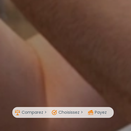
Comparez >
Choisissez >
Payez