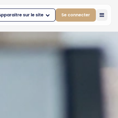
Apparaitre sur le site
Se connecter