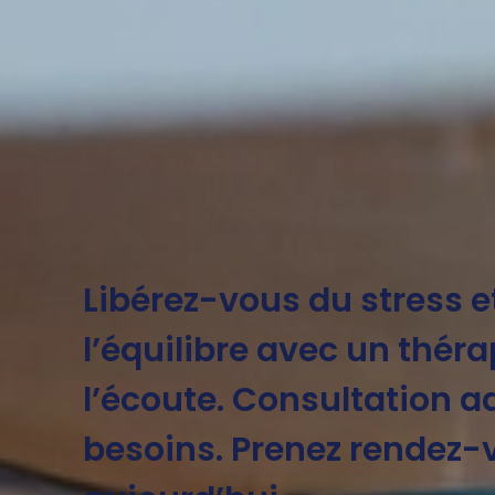
Libérez-vous du stress e
l’équilibre avec un thér
l’écoute. Consultation a
besoins. Prenez rendez-