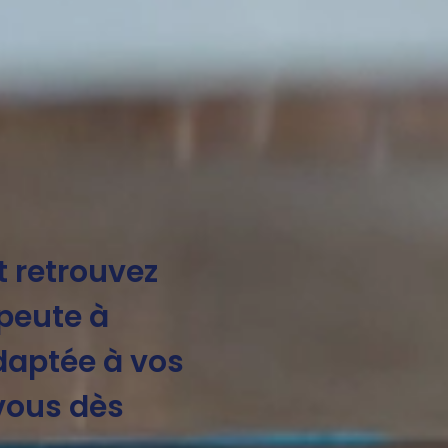
t retrouvez
apeute à
daptée à vos
vous dès