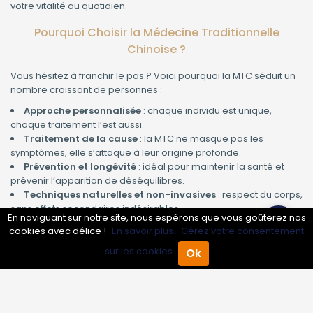
votre vitalité au quotidien.
Pourquoi Choisir la Médecine Traditionnelle
Chinoise ?
Vous hésitez à franchir le pas ? Voici pourquoi la MTC séduit un
nombre croissant de personnes :
Approche personnalisée
: chaque individu est unique,
chaque traitement l’est aussi.
Traitement de la cause
: la MTC ne masque pas les
symptômes, elle s’attaque à leur origine profonde.
Prévention et longévité
: idéal pour maintenir la santé et
prévenir l’apparition de déséquilibres.
Techniques naturelles et non-invasives
: respect du corps,
sans effets secondaires indésirables.
En naviguant sur notre site, nous espérons que vous goûterez nos
Complémentarité
: la MTC peut accompagner un
cookies avec délice !
En savoir plus.
Gérez votre consentement
traitement médical classique pour un meilleur résultat global.
sur les cookies.
Ok
Accueil
Annuaire Pro
Agenda
Menu
Pour Qui ? Pour Quoi ?
La Médecine Traditionnelle Chinoise s’adresse à tous : enfants,
adultes, seniors, sportifs… Elle est particulièrement efficace pour