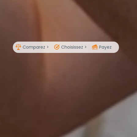
Comparez >
Choisissez >
Payez