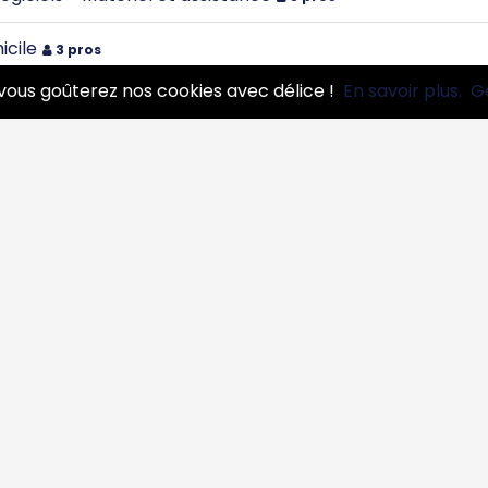
icile
3 pros
vous goûterez nos cookies avec délice !
En savoir plus.
G
 développement
7 pros
ce réseau informatique
4 pros
s Web - Webdesigner
7 pros
ormatique
4 pros
hone - Smartphone - I Phone - Tablette
3 pros
essionnels
Infos