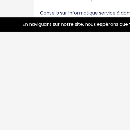
Conseils sur Informatique service à dom
En naviguant sur notre site, nous espérons que 
Conseils sur Informatique services et
Conseils sur Installation et maintenan
Conseils sur Internet création de site
Conseils sur Maintenance matériel inf
Conseils sur Vente, réparation - Télép
Découvrir
Prof