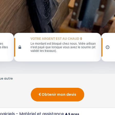
VOTRE ARGENT EST AU CHAUD 🔒
les
Le montant est bloqué chez nous. Votre artisan
s êtes
n'est payé que lorsque vous avez le sourire (et
validé les travaux).
ue autre
Obtenir mon devis
ogiciels - Matériel et assistance
5 pros