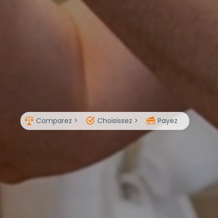
Comparez >
Choisissez >
Payez