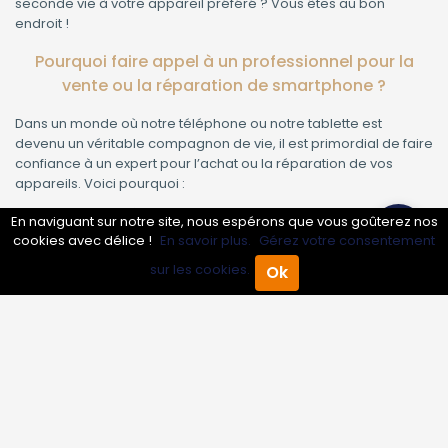
seconde vie à votre appareil préféré ? Vous êtes au bon
endroit !
Pourquoi faire appel à un professionnel pour la
vente ou la réparation de smartphone ?
Dans un monde où notre téléphone ou notre tablette est
devenu un véritable compagnon de vie, il est primordial de faire
confiance à un expert pour l’achat ou la réparation de vos
appareils. Voici pourquoi :
Diagnostic précis :
Un professionnel identifie rapidement le
En naviguant sur notre site, nous espérons que vous goûterez nos
problème et propose la solution la plus adaptée.
cookies avec délice !
En savoir plus.
Gérez votre consentement
Pièces d’origine ou de qualité :
Fini les mauvaises surprises
sur les cookies.
Ok
! Nous n’utilisons que des pièces fiables pour garantir la
Accueil
Annuaire Pro
Agenda
Menu
longévité de votre appareil.
Garantie sur les réparations :
Toutes nos interventions sont
garanties pour votre tranquillité d’esprit.
Conseils personnalisés :
Bénéficiez de recommandations
sur-mesure, que ce soit pour un achat ou une réparation.
Nos prestations : Vente et réparation pour tous vos
appareils mobiles