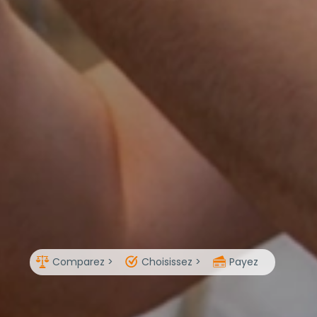
Comparez >
Choisissez >
Payez