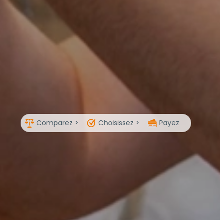
Comparez >
Choisissez >
Payez