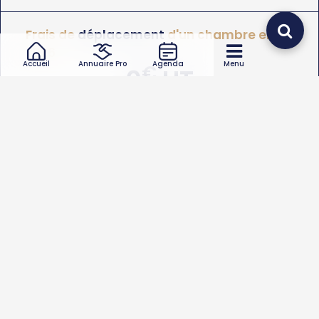
Frais de
déplacement
d'un chambre en
2026
Accueil
Annuaire Pro
Agenda
Menu
€
0
HT
Le
coût de déplacement d'un Chambre
varie de
0
à
0€
.
Quel type d’intervention de chambre souhaitez-vous ?
Chambre autre
Chambres de
Commerce d'Industrie