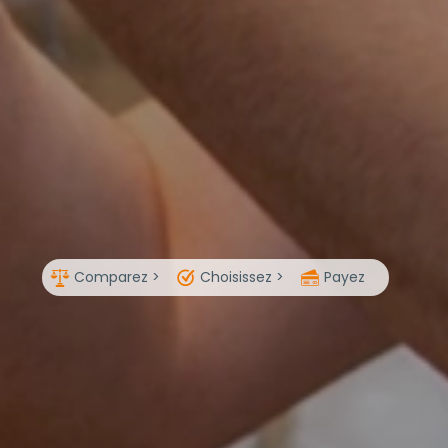
Comparez >
Choisissez >
Payez