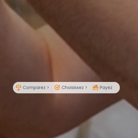
Comparez >
Choisissez >
Payez