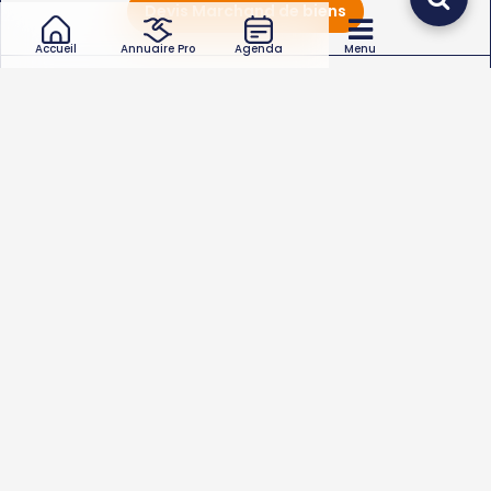
Devis Marchand de biens
Accueil
Annuaire Pro
Agenda
Menu
Frais de
déplacement
d'un marchand de
biens en 2026
€
0
HT
Le
coût de déplacement d'un Marchand de biens
varie
de
0
à
0€
.
Quel type d’intervention de marchand de biens
souhaitez-vous ?