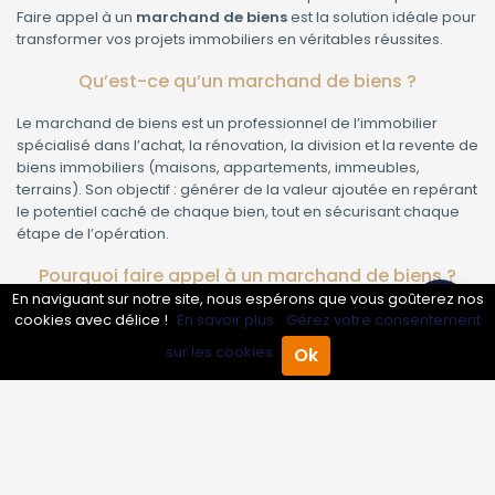
Faire appel à un
marchand de biens
est la solution idéale pour
transformer vos projets immobiliers en véritables réussites.
Qu’est-ce qu’un marchand de biens ?
Le marchand de biens est un professionnel de l’immobilier
spécialisé dans l’achat, la rénovation, la division et la revente de
biens immobiliers (maisons, appartements, immeubles,
terrains). Son objectif : générer de la valeur ajoutée en repérant
le potentiel caché de chaque bien, tout en sécurisant chaque
étape de l’opération.
Pourquoi faire appel à un marchand de biens ?
En naviguant sur notre site, nous espérons que vous goûterez nos
Expertise technique et juridique
: Un marchand de biens
cookies avec délice !
En savoir plus.
Gérez votre consentement
connaît les subtilités du marché, les règles d’urbanisme, la
sur les cookies.
Ok
fiscalité et les procédures administratives. Il vous évite ainsi les
Accueil
Annuaire Pro
Agenda
Menu
pièges et les pertes de temps.
Optimisation de la rentabilité
: Grâce à une analyse fine, il
repère des opportunités que vous n’auriez pas vues seul. Son
réseau de partenaires (artisans, notaires, architectes) garantit
un coût de rénovation maîtrisé et une valorisation maximale à la
revente.