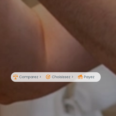
Comparez >
Choisissez >
Payez