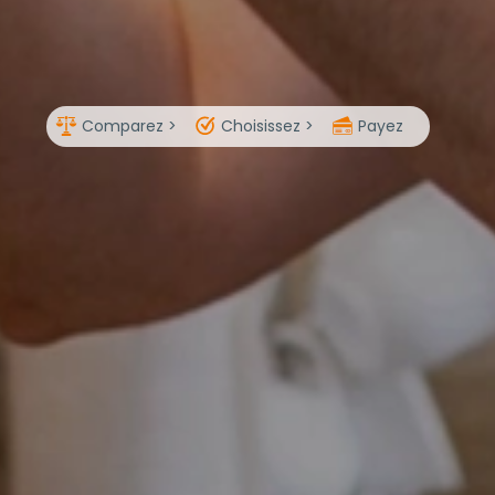
Comparez >
Choisissez >
Payez