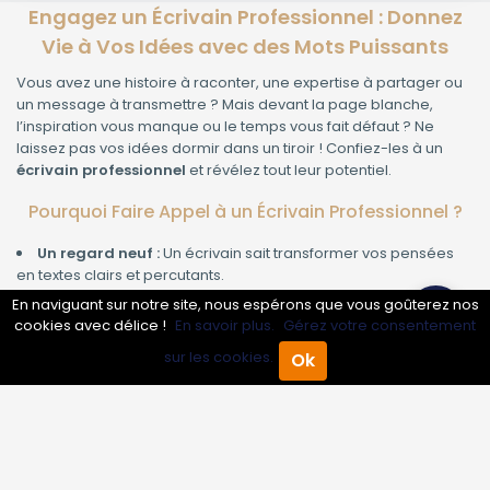
Engagez un Écrivain Professionnel : Donnez
Vie à Vos Idées avec des Mots Puissants
Vous avez une histoire à raconter, une expertise à partager ou
un message à transmettre ? Mais devant la page blanche,
l’inspiration vous manque ou le temps vous fait défaut ? Ne
laissez pas vos idées dormir dans un tiroir ! Confiez-les à un
écrivain professionnel
et révélez tout leur potentiel.
Pourquoi Faire Appel à un Écrivain Professionnel ?
Un regard neuf :
Un écrivain sait transformer vos pensées
en textes clairs et percutants.
Un style adapté à votre image :
Que vous souhaitiez un ton
En naviguant sur notre site, nous espérons que vous goûterez nos
institutionnel ou une plume inspirante, l’écrivain s’adapte à votre
cookies avec délice !
En savoir plus.
Gérez votre consentement
univers.
sur les cookies.
Ok
Un gain de temps considérable :
Pendant que l’écrivain
Accueil
Annuaire Pro
Agenda
Menu
rédige, vous vous concentrez sur votre cœur de métier.
Des textes optimisés :
Un professionnel maîtrise le SEO, pour
des contenus qui plaisent autant à Google qu’à vos lecteurs.
Pour Quels Projets Engager un Écrivain ?