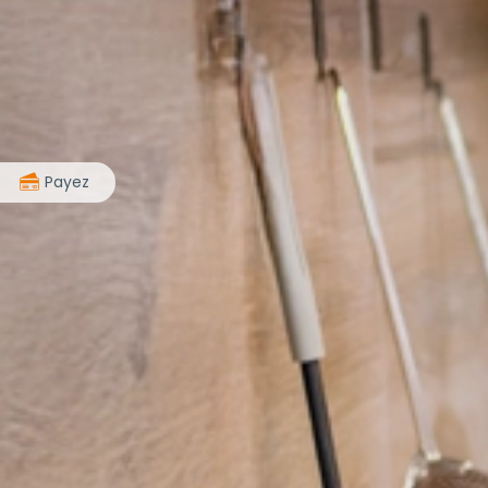
>
Payez