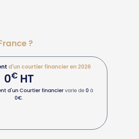
 France ?
ent
d'un courtier financier en 2026
€
0
HT
t d'un Courtier financier
varie de
0
à
0€
.