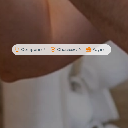
Comparez >
Choisissez >
Payez