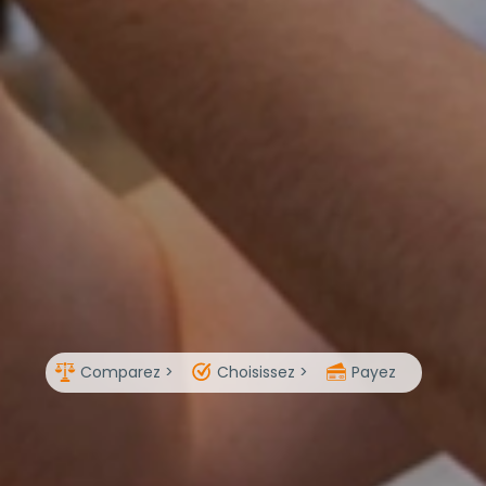
Comparez >
Choisissez >
Payez