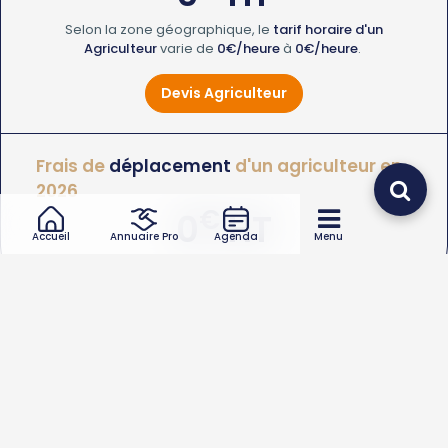
Selon la zone géographique, le
tarif horaire d'un
Agriculteur
varie de
0€/heure
à
0€/heure
.
Devis Agriculteur
Frais de
déplacement
d'un agriculteur en
2026
€
0
HT
Accueil
Annuaire Pro
Agenda
Menu
Le
coût de déplacement d'un Agriculteur
varie de
0
à
0€
.
Quel type d’intervention de agriculteur souhaitez-vous
?