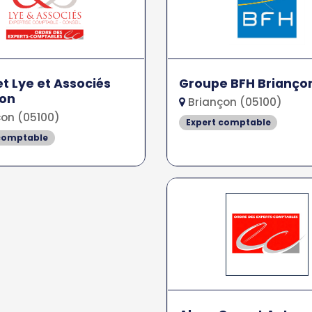
t Lye et Associés
Groupe BFH Brianço
çon
Briançon (05100)
on (05100)
Expert comptable
 comptable