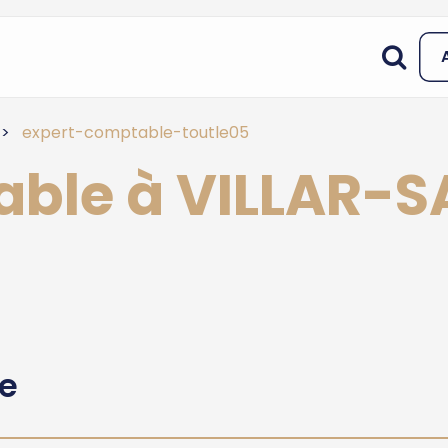
expert-comptable-toutle05
able à VILLAR-S
he