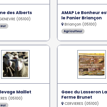
me des Alberts
AMAP Le Bonheur es
le Panier Briançon
ENEVRE (05100)
Briançon (05100)
teur
Agriculteur
levage Maillet
Gaec du Lasseron La
Ferme Brunet
RES (05100)
CERVIERES (05100)
teur