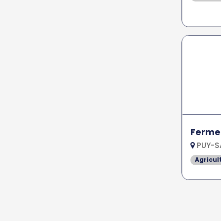
Ferme
PUY-SA
Agricul