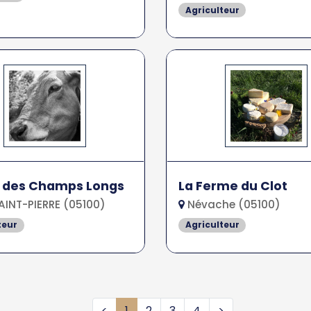
Agriculteur
 des Champs Longs
La Ferme du Clot
INT-PIERRE (05100)
Névache (05100)
teur
Agriculteur
<
1
2
3
4
>