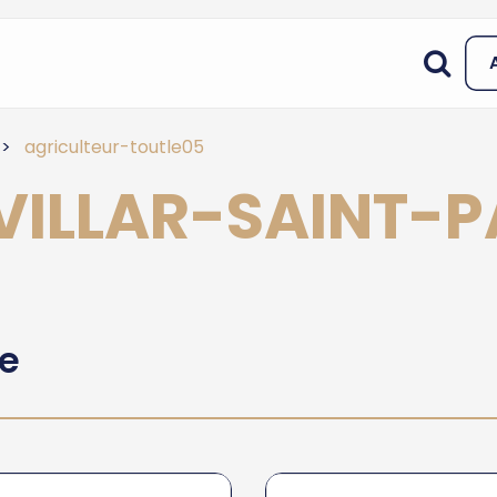
agriculteur-toutle05
à VILLAR-SAINT
he