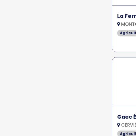
La Fer
MONTG
Agricul
Gaec É
CERVIE
Agricul