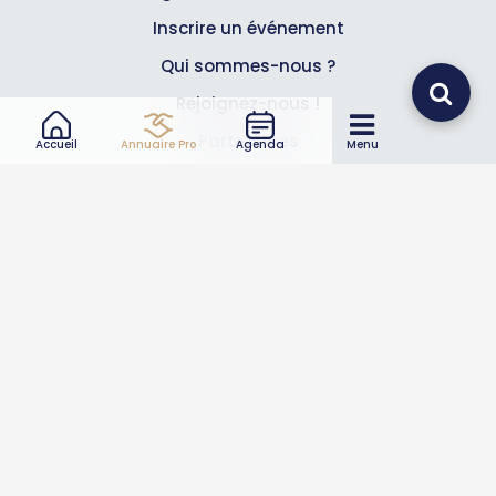
Inscrire un événement
Qui sommes-nous ?
Rejoignez-nous !
Partenaires
Accueil
Annuaire Pro
Agenda
Menu
Professionnels
Annuaire pro
Inscrire mon entreprise
Les Abonnements Pros
Infos
Mentions légales et CGV