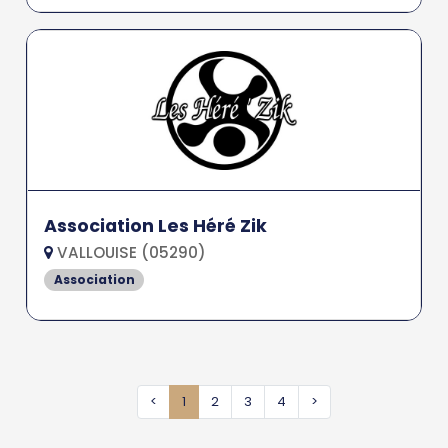
Association Les Héré Zik
VALLOUISE (05290)
Association
<
1
2
3
4
>