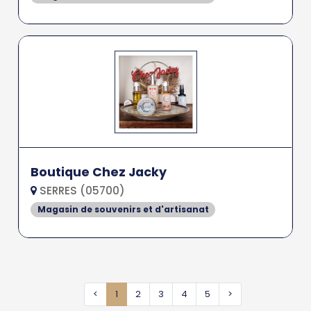
Boutique Chez Jacky
SERRES (05700)
Magasin de souvenirs et d'artisanat
<
1
2
3
4
5
>