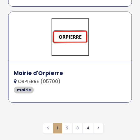
Mairie d'Orpierre
ORPIERRE (05700)
mairie
<
1
2
3
4
>