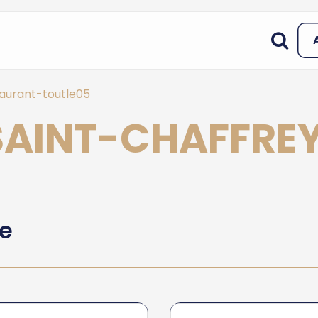
aurant-toutle05
 SAINT-CHAFFRE
he