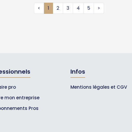
<
1
2
3
4
5
>
essionnels
Infos
ire pro
Mentions légales et CGV
ire mon entreprise
bonnements Pros