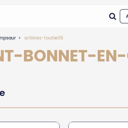
mpsaur
artistes-toutle05
SAINT-BONNET-E
he