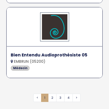
Bien Entendu Audioprothésiste 05
EMBRUN (05200)
Médecin
<
1
2
3
4
>