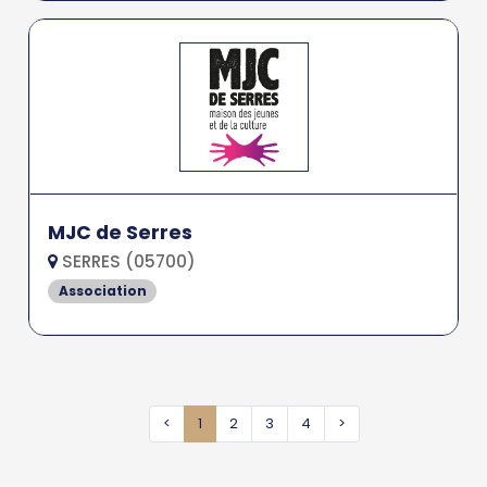
MJC de Serres
SERRES (05700)
Association
<
1
2
3
4
>